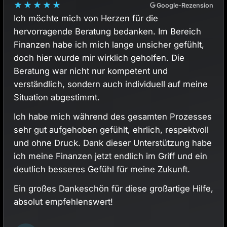
★
★
★
★
★
Google-Rezension
Ich kann Blacksmith Finance nur wärmstens
empfehlen! Von Anfang an wurde ich individuell
behandelt und es wurde sich stets ausreichend
Zeit für meine Anliegen genommen. Die Beratung
war äußerst kompetent und fand auf eine sehr
menschliche Art und Weise statt. Man fühlt sich
hier wirklich auf Augenhöhe.
Die Kommunikationswege sind kurz und effizient,
sodass ich immer schnelle Lösungen für meine
finanziellen Fragen erhalten habe. Ich bin rundum
zufrieden mit dem Service und der
Professionalität von Blacksmith Finance! Vielen
Dank für die tolle Unterstützung!